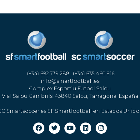
(+34) 692 739 288 · (+34) 635 460 916
info@smartfootball.es
Complex Esportiu Futbol Salou
Vial Salou Cambrils, 43840 Salou, Tarragona. España
SC Smartsoccer es SF Smartfootball en Estados Unido